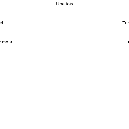
Une fois
el
Tri
x mois