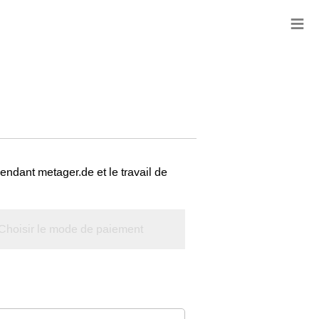
≡
ndant metager.de et le travail de
Choisir le mode de paiement