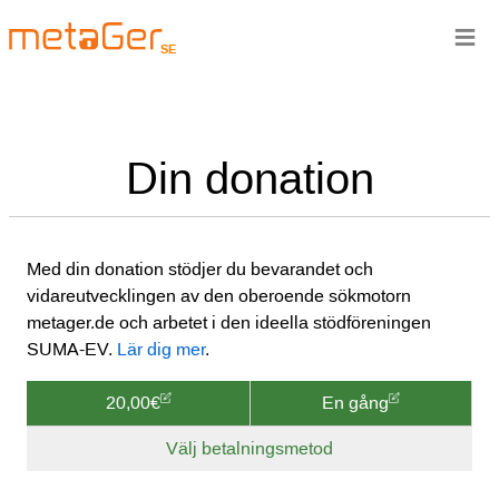
≡
SE
Din donation
Med din donation stödjer du bevarandet och
vidareutvecklingen av den oberoende sökmotorn
metager.de och arbetet i den ideella stödföreningen
SUMA-EV.
Lär dig mer
.
20,00€
En gång
Välj betalningsmetod