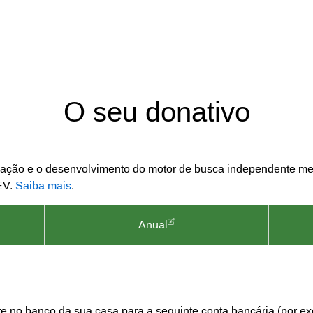
O seu donativo
vação e o desenvolvimento do motor de busca independente met
EV.
Saiba mais
.
Anual
e no banco da sua casa para a seguinte conta bancária (por ex