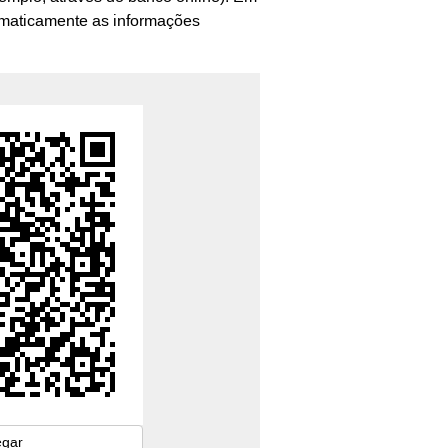
tomaticamente as informações
egar