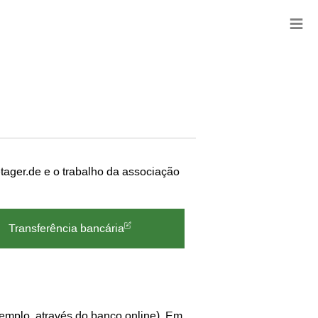
≡
ager.de e o trabalho da associação
Transferência bancária
emplo, através do banco online). Em