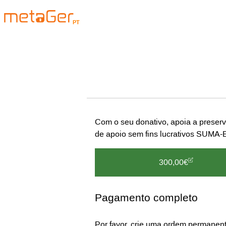
PT
Com o seu donativo, apoia a preser
de apoio sem fins lucrativos SUMA-
300,00€
Pagamento completo
Por favor, crie uma ordem permanent