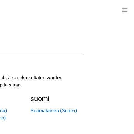
≡
rch. Je zoekresultaten worden
p te slaan.
suomi
ña)
Suomalainen (Suomi)
co)