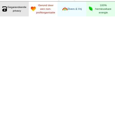
Gerund door
100%
Gegarandeerde
een non-
Divers & Vrij
hernieuwbare
privacy
profitorganisatie
energie
Gegarandeerde privacy
Door gebruik te maken van onze