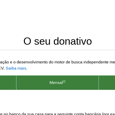
O seu donativo
vação e o desenvolvimento do motor de busca independente met
EV.
Saiba mais
.
Mensal
e no banco da sua casa para a seguinte conta bancária (por ex