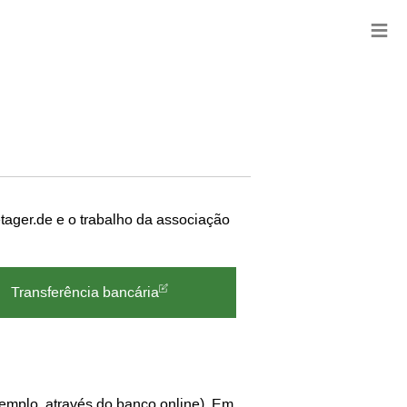
≡
ager.de e o trabalho da associação
Transferência bancária
emplo, através do banco online). Em