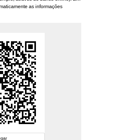
tomaticamente as informações
egar