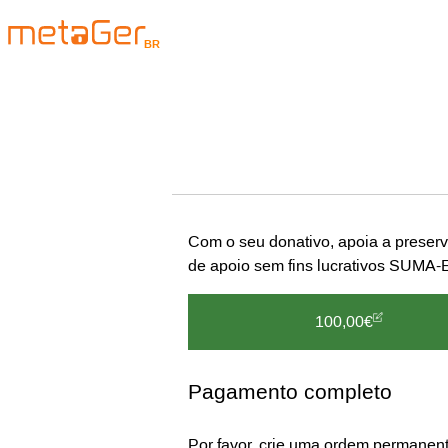
BR
Com o seu donativo, apoia a preser
de apoio sem fins lucrativos SUMA-
100,00€
Pagamento completo
Por favor, crie uma ordem permanent