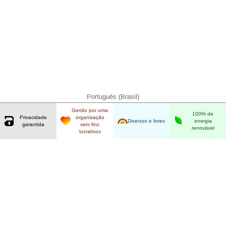
Português (Brasil)
Gerido por uma
100% de
Privacidade
organização
Diversos e livres
energia
garantida
sem fins
renovável
lucrativos