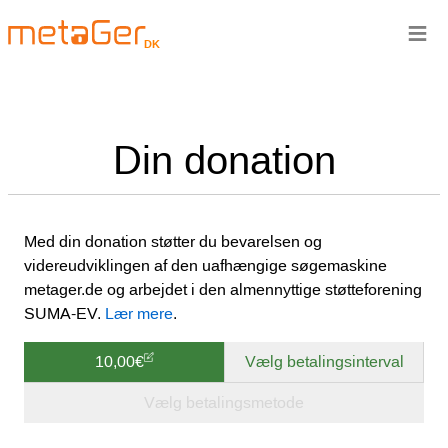
≡
DK
Din donation
Med din donation støtter du bevarelsen og
videreudviklingen af den uafhængige søgemaskine
metager.de og arbejdet i den almennyttige støtteforening
SUMA-EV.
Lær mere
.
10,00€
Vælg betalingsinterval
Vælg betalingsmetode